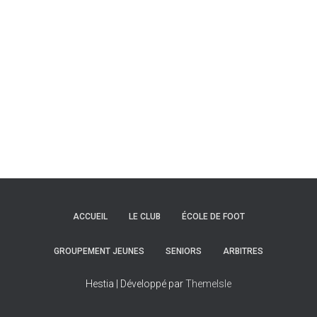
T
I
O
N
ACCUEIL
LE CLUB
ÉCOLE DE FOOT
GROUPEMENT JEUNES
SENIORS
ARBITRES
Hestia | Développé par
ThemeIsle