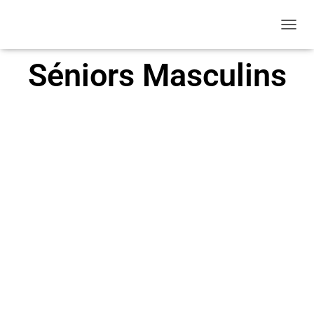
O
U
V
Séniors Masculins
R
I
R
/
F
E
R
M
E
R
L
A
N
A
V
I
G
A