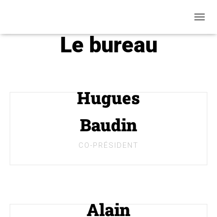
O
U
Le bureau
V
R
I
R
/
F
Hugues
E
R
M
Baudin
E
R
L
CO-PRÉSIDENT
A
N
A
V
I
G
Alain
A