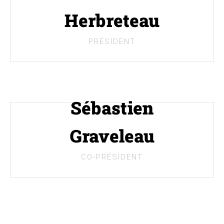
T
I
Herbreteau
O
N
PRÉSIDENT
Sébastien
Graveleau
CO-PRÉSIDENT