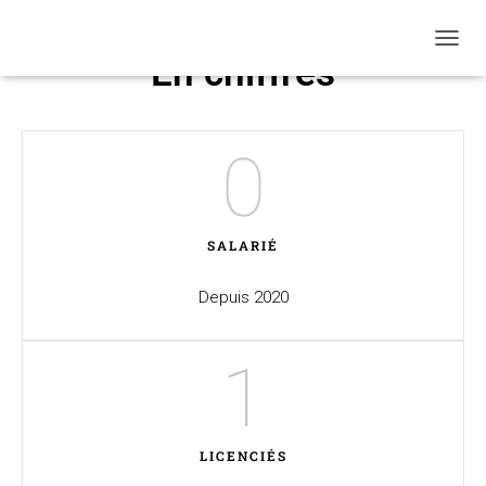
O
En chiffres
U
V
R
I
0
R
/
F
E
R
SALARIÉ
M
E
Depuis 2020
R
L
A
1
N
A
V
I
G
LICENCIÉS
A